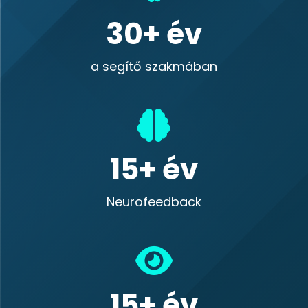
30
a segítő szakmában
15
Neurofeedback
15